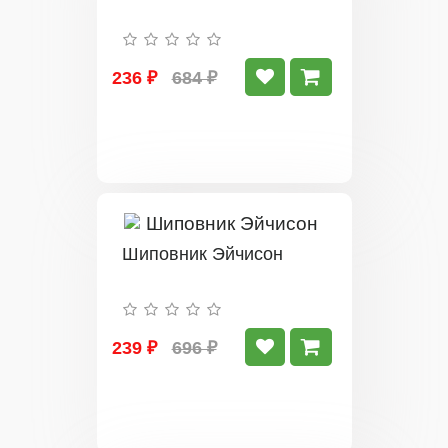
236 ₽
684 ₽
Шиповник Эйчисон
239 ₽
696 ₽