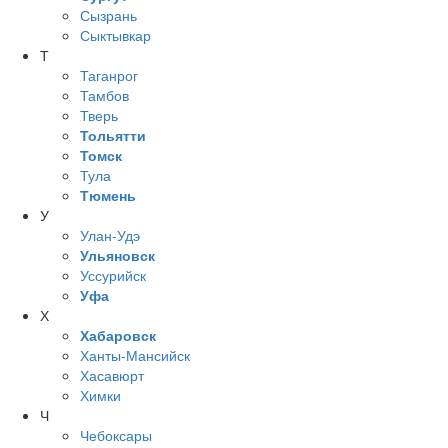
Сызрань
Сыктывкар
Т
Таганрог
Тамбов
Тверь
Тольятти
Томск
Тула
Тюмень
У
Улан-Удэ
Ульяновск
Уссурийск
Уфа
Х
Хабаровск
Ханты-Мансийск
Хасавюрт
Химки
Ч
Чебоксары