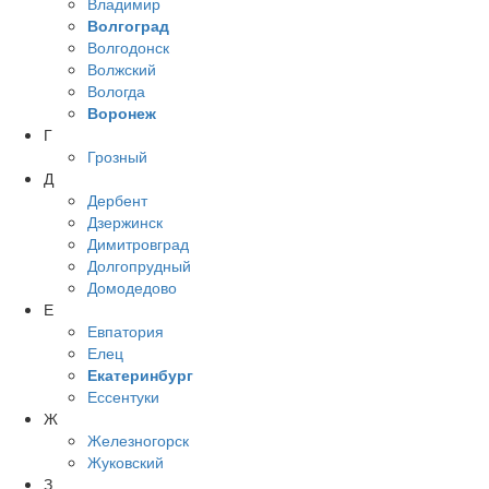
Владимир
Волгоград
Волгодонск
Волжский
Вологда
Воронеж
Г
Грозный
Д
Дербент
Дзержинск
Димитровград
Долгопрудный
Домодедово
Е
Евпатория
Елец
Екатеринбург
Ессентуки
Ж
Железногорск
Жуковский
З