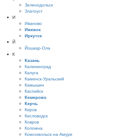
Зеленодольск
Златоуст
И
Иваново
Ижевск
Иркутск
Й
Йошкар-Ола
К
Казань
Калининград
Калуга
Каменск-Уральский
Камышин
Каспийск
Кемерово
Керчь
Киров
Кисловодск
Ковров
Коломна
Комсомольск-на-Амуре