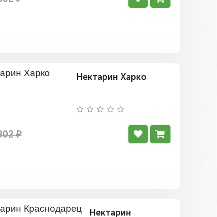
Нектарин Харко
802 ₽
Нектарин