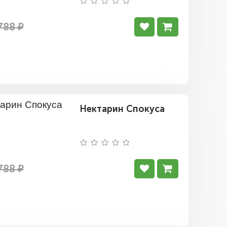
788 ₽
Нектарин Спокуса
788 ₽