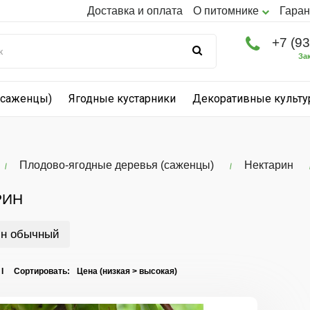
Доставка и оплата
О питомнике
Гаран
+7 (9
За
(саженцы)
Ягодные кустарники
Декоративные культ
Плодово-ягодные деревья (саженцы)
Нектарин
РИН
ин обычный
 I Сортировать: