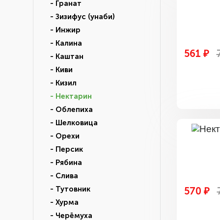
- Гранат
- Зизифус (унаби)
- Инжир
- Калина
561 ₽
- Каштан
- Киви
- Кизил
- Нектарин
- Облепиха
- Шелковица
- Орехи
- Персик
- Рябина
- Слива
- Тутовник
570 ₽
- Хурма
- Черёмуха