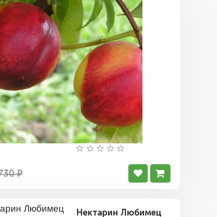
Нектарин
Скиф
730 ₽
Нектарин Любимец