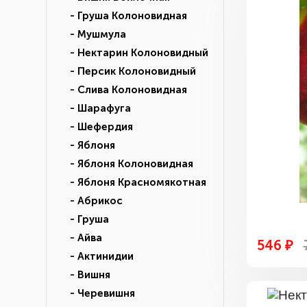
- Груша Колоновидная
- Мушмула
- Нектарин Колоновидный
- Персик Колоновидный
- Слива Колоновидная
- Шарафуга
- Шефердия
- Яблоня
- Яблоня Колоновидная
- Яблоня Красномякотная
- Абрикос
- Груша
- Айва
546 ₽
- Актинидии
- Вишня
- Черевишня