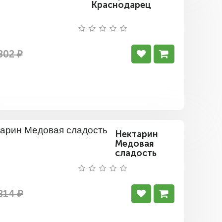
Краснодарец
802 ₽
Нектарин
Медовая
сладость
814 ₽