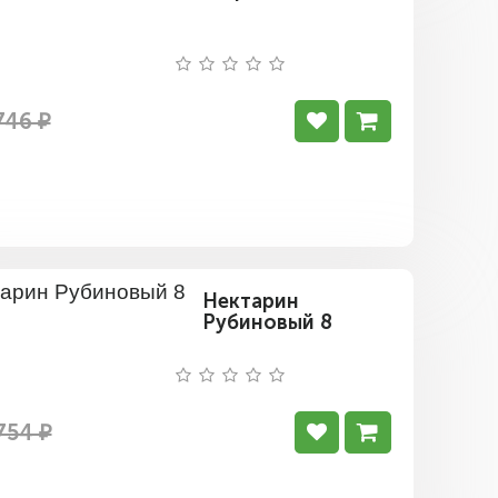
746 ₽
Нектарин
Рубиновый 8
754 ₽