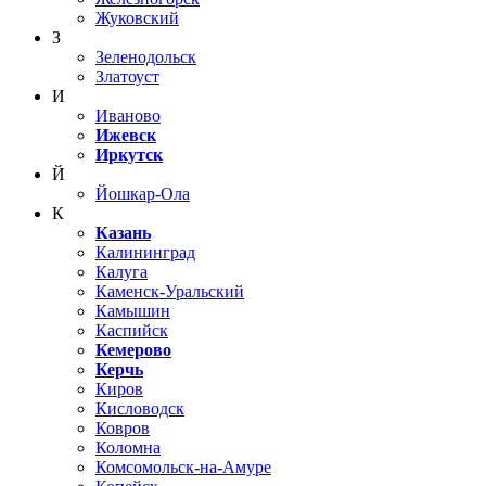
Жуковский
З
Зеленодольск
Златоуст
И
Иваново
Ижевск
Иркутск
Й
Йошкар-Ола
К
Казань
Калининград
Калуга
Каменск-Уральский
Камышин
Каспийск
Кемерово
Керчь
Киров
Кисловодск
Ковров
Коломна
Комсомольск-на-Амуре