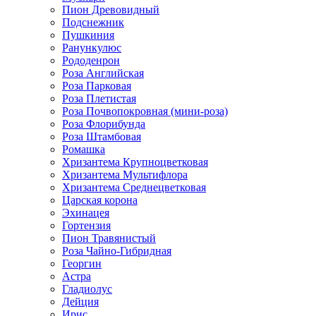
Пион Древовидный
Подснежник
Пушкиния
Ранункулюс
Рододенрон
Роза Английская
Роза Парковая
Роза Плетистая
Роза Почвопокровная (мини-роза)
Роза Флорибунда
Роза Штамбовая
Ромашка
Хризантема Крупноцветковая
Хризантема Мультифлора
Хризантема Среднецветковая
Царская корона
Эхинацея
Гортензия
Пион Травянистый
Роза Чайно-Гибридная
Георгин
Астра
Гладиолус
Дейция
Ирис