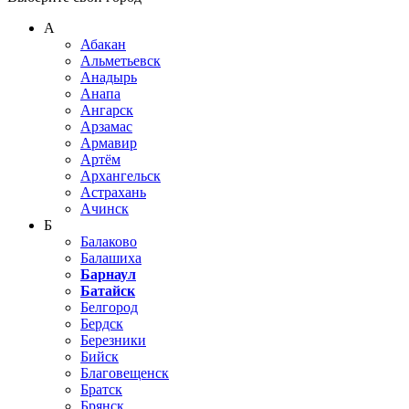
А
Абакан
Альметьевск
Анадырь
Анапа
Ангарск
Арзамас
Армавир
Артём
Архангельск
Астрахань
Ачинск
Б
Балаково
Балашиха
Барнаул
Батайск
Белгород
Бердск
Березники
Бийск
Благовещенск
Братск
Брянск