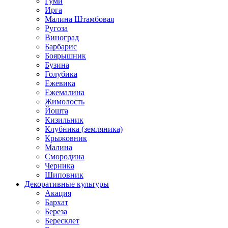
Гуми
Ирга
Малина Штамбовая
Ругоза
Виноград
Барбарис
Боярышник
Бузина
Голубика
Ежевика
Ежемалина
Жимолость
Йошта
Кизильник
Клубника (земляника)
Крыжовник
Малина
Смородина
Черника
Шиповник
Декоративные культуры
Акация
Бархат
Береза
Бересклет