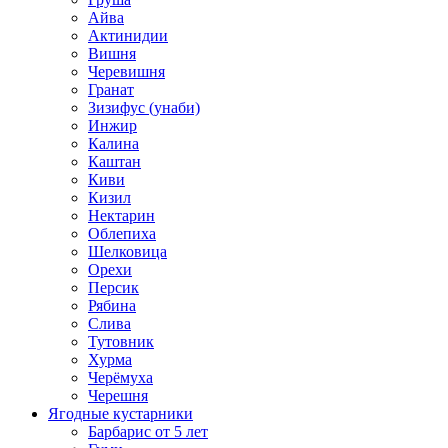
Айва
Актинидии
Вишня
Черевишня
Гранат
Зизифус (унаби)
Инжир
Калина
Каштан
Киви
Кизил
Нектарин
Облепиха
Шелковица
Орехи
Персик
Рябина
Слива
Тутовник
Хурма
Черёмуха
Черешня
Ягодные кустарники
Барбарис от 5 лет