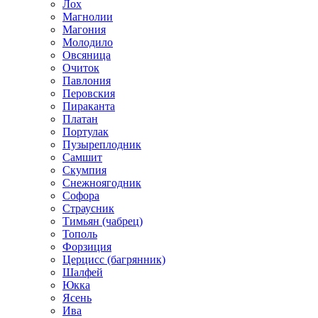
Лох
Магнолии
Магония
Молодило
Овсяница
Очиток
Павлония
Перовския
Пираканта
Платан
Портулак
Пузыреплодник
Самшит
Скумпия
Снежноягодник
Софора
Страусник
Тимьян (чабрец)
Тополь
Форзиция
Церцисс (багрянник)
Шалфей
Юкка
Ясень
Ива