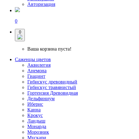
Авторизация
0
0
Ваша корзина пуста!
Саженцы цветов
Аквилегия
Анемона
Гиацинт
Гибискус древовидный
Гибискус травянистый
Гортензия Древовидная
Дельфиниум
Иберис
Канна
Крокус
Ландыш
Монарда
Морозник
Мускари