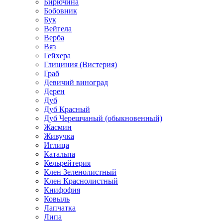
Бирючина
Бобовник
Бук
Вейгела
Верба
Вяз
Гейхера
Глициния (Вистерия)
Граб
Девичий виноград
Дерен
Дуб
Дуб Красный
Дуб Черешчаный (обыкновенный)
Жасмин
Живучка
Иглица
Катальпа
Кельрейтерия
Клен Зеленолистный
Клен Краснолистный
Книфофия
Ковыль
Лапчатка
Липа