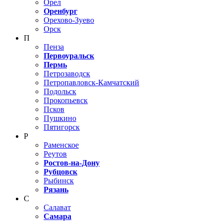
Орел
Оренбург
Орехово-Зуево
Орск
П
Пенза
Первоуральск
Пермь
Петрозаводск
Петропавловск-Камчатский
Подольск
Прокопьевск
Псков
Пушкино
Пятигорск
Р
Раменское
Реутов
Ростов-на-Дону
Рубцовск
Рыбинск
Рязань
С
Салават
Самара