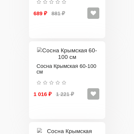
689 ₽
881 ₽
Сосна Крымская 60-100
см
1 016 ₽
1 221 ₽